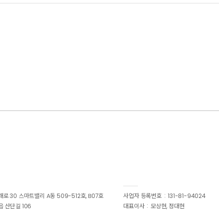
 30 스마트밸리 A동 509-512호, B07호
사업자 등록번호
131-81-94024
 산단길 106
대표이사
모상현, 정대현