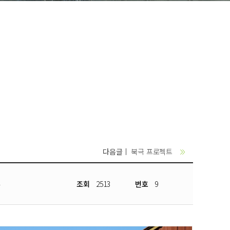
다음글
북극 프로젝트
4
조회
2513
번호
9