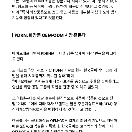
그는 “50종의 PDRN 효능은 성분마다 차이가 있다”며 “상처 치유, 미
백, 항노화 등 목적에 따라 다양하게 활용할 수 있다”고 설명했다.
이어 “특히 화장품용으로 공급 중인 제품은 대부분 재생과 노화 방지
기능에 집중돼 있다”고 덧붙였다.
| PDRN, 화장품 OEM·ODM 시장 흔든다
바이오에프디엔씨 PDRN은 국내 화장품 업계에 지각 변동을 예고하
고 있다
모 대표는 “장미세포 기반 PDRN 기술은 현재 한국콜마와의 공동 개
발을 통해 시제품까지 확보된 상태”라며
“바이오에프디엔씨는 8개 식물세포주를 중심으로 수율을 끌어올리고
양산을 위한 공정 표준화 작업을 진행 중”이라고 밝혔다.
또 “내년부터는 해당 성분이 본격적으로 제품에 적용될 것으로 전
망”이라며 “이에 따라 자사 브랜드는 물론 주문자상표부착(OEM)·생
산자개발방식(ODM)을 병행하게 될 것”이라고 밝혔다.
한국콜마는 국내 화장품 OEM·ODM 업계의 최상위 기업으로 지난해
매출 2조4521억원을 기록했다. 한국콜마는 코스맥스와 함께 국내
OEM·ODM 시장의 양대 산맥으로 평가받는다.