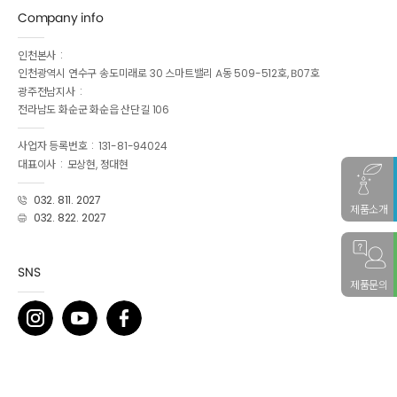
Company info
인천본사
인천광역시 연수구 송도미래로 30 스마트밸리 A동 509-512호, B07호
광주전남지사
전라남도 화순군 화순읍 산단길 106
사업자 등록번호
131-81-94024
대표이사
모상현, 정대현
032. 811. 2027
제품소개
032. 822. 2027
SNS
제품문의