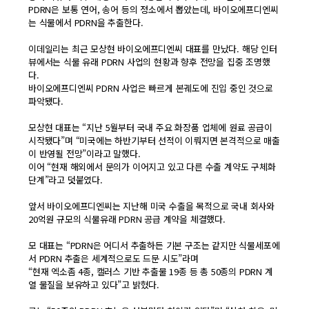
PDRN은 보통 연어, 송어 등의 정소에서 뽑았는데, 바이오에프디엔씨
는 식물에서 PDRN을 추출한다.
이데일리는 최근 모상현 바이오에프디엔씨 대표를 만났다. 해당 인터
뷰에서는 식물 유래 PDRN 사업의 현황과 향후 전망을 집중 조명했
다.
바이오에프디엔씨 PDRN 사업은 빠르게 본궤도에 진입 중인 것으로
파악됐다.
모상현 대표는 “지난 5월부터 국내 주요 화장품 업체에 원료 공급이
시작됐다”며 “미국에는 하반기부터 선적이 이뤄지면 본격적으로 매출
이 반영될 전망”이라고 말했다.
이어 “현재 해외에서 문의가 이어지고 있고 다른 수출 계약도 구체화
단계”라고 덧붙였다.
앞서 바이오에프디엔씨는 지난해 미국 수출을 목적으로 국내 회사와
20억원 규모의 식물유래 PDRN 공급 계약을 체결했다.
모 대표는 “PDRN은 어디서 추출하든 기본 구조는 같지만 식물세포에
서 PDRN 추출은 세계적으로도 드문 시도”라며
“현재 엑소좀 4종, 캘러스 기반 추출물 19종 등 총 50종의 PDRN 계
열 물질을 보유하고 있다”고 밝혔다.