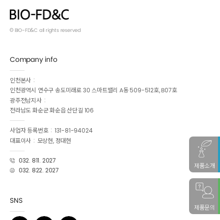
© BIO-FD&C all rights reserved
Company info
인천본사
인천광역시 연수구 송도미래로 30 스마트밸리 A동 509-512호, B07호
광주전남지사
전라남도 화순군 화순읍 산단길 106
사업자 등록번호
131-81-94024
대표이사
모상현, 정대현
032. 811. 2027
제품소개
032. 822. 2027
SNS
제품문의